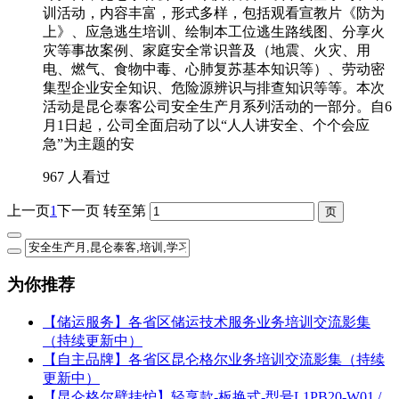
训活动，内容丰富，形式多样，包括观看宣教片《防为
上》、应急逃生培训、绘制本工位逃生路线图、分享火
灾等事故案例、家庭安全常识普及（地震、火灾、用
电、燃气、食物中毒、心肺复苏基本知识等）、劳动密
集型企业安全知识、危险源辨识与排查知识等等。本次
活动是昆仑泰客公司安全生产月系列活动的一部分。自6
月1日起，公司全面启动了以“人人讲安全、个个会应
急”为主题的安
967 人看过
上一页
1
下一页
转至第
为你推荐
【储运服务】各省区储运技术服务业务培训交流影集
（持续更新中）
【自主品牌】各省区昆仑格尔业务培训交流影集（持续
更新中）
【昆仑格尔壁挂炉】轻享款-板换式-型号L1PB20-W01 /