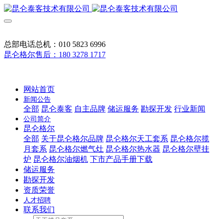
总部电话总机：010 5823 6996
昆仑格尔售后：180 3278 1717
网站首页
新闻公告
全部
昆仑泰客
自主品牌
储运服务
勘探开发
行业新闻
公司简介
昆仑格尔
全部
关于昆仑格尔品牌
昆仑格尔天工套系
昆仑格尔揽
月套系
昆仑格尔燃气灶
昆仑格尔热水器
昆仑格尔壁挂
炉
昆仑格尔油烟机
下市产品手册下载
储运服务
勘探开发
资质荣誉
人才招聘
联系我们