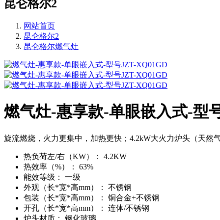
昆仑格尔2
网站首页
昆仑格尔2
昆仑格尔燃气灶
燃气灶-惠享款-单眼嵌入式-型号J
旋流燃烧，火力更集中，加热更快；4.2kW大火力炉头（天
热负荷左/右（KW）：
4.2KW
热效率（%）：
63%
能效等级：
一级
外观（长*宽*高mm）：
不锈钢
包装（长*宽*高mm）：
铜合金+不锈钢
开孔（长*宽*高mm）：
连体/不锈钢
炉头材质：
钢化玻璃