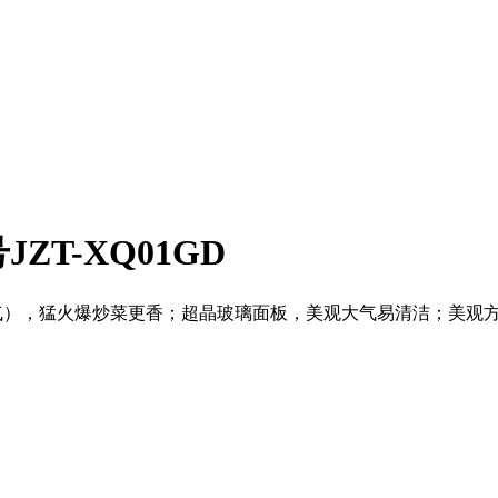
ZT-XQ01GD
然气），猛火爆炒菜更香；超晶玻璃面板，美观大气易清洁；美观