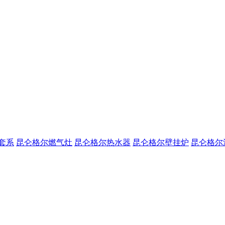
套系
昆仑格尔燃气灶
昆仑格尔热水器
昆仑格尔壁挂炉
昆仑格尔