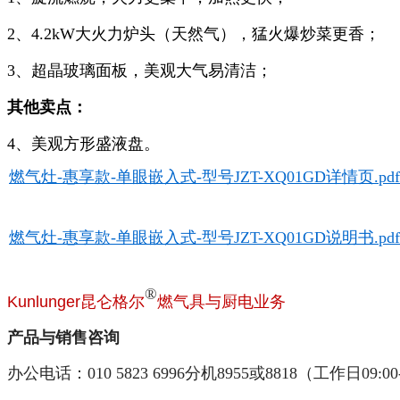
2、4.2kW大火力炉头（天然气），猛火爆炒菜更香；
3、超晶玻璃面板，美观大气易清洁；
其他卖点：
4、美观方形盛液盘。
燃气灶-惠享款-单眼嵌入式-型号JZT-XQ01GD详情页.pdf
燃气灶-惠享款-单眼嵌入式-型号JZT-XQ01GD说明书.pdf
®
Kunlunger昆仑格尔
燃气具与厨电业务
产品与销售咨询
办公电话：010 5823 6996分机8955或8818（工作日09:00-