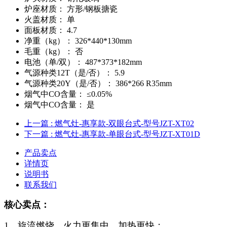
炉座材质：
方形/钢板搪瓷
火盖材质：
单
面板材质：
4.7
净重（kg）：
326*440*130mm
毛重（kg）：
否
电池（单/双）：
487*373*182mm
气源种类12T（是/否）：
5.9
气源种类20Y（是/否）：
386*266 R35mm
烟气中CO含量：
≤0.05%
烟气中CO含量：
是
上一篇
: 燃气灶-惠享款-双眼台式-型号JZT-XT02
下一篇
: 燃气灶-惠享款-单眼台式-型号JZT-XT01D
产品卖点
详情页
说明书
联系我们
核心卖点：
1、旋流燃烧，火力更集中，加热更快；