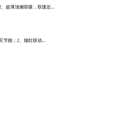
2、超薄顶侧双吸，双拢近...
又节能；2、烟灶联动...