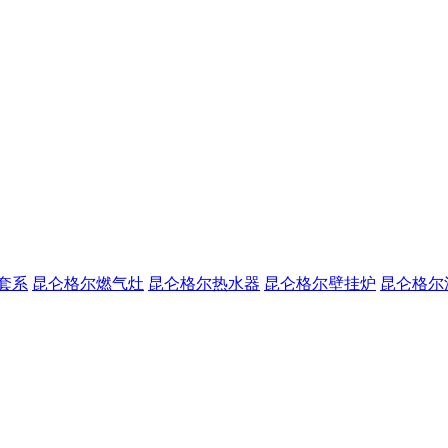
套系
昆仑格尔燃气灶
昆仑格尔热水器
昆仑格尔壁挂炉
昆仑格尔