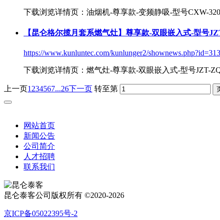
下载浏览详情页：油烟机-尊享款-变频静吸-型号CXW-320
【昆仑格尔揽月套系燃气灶】尊享款-双眼嵌入式-型号JZT-
https://www.kunluntec.com/kunlunger2/shownews.php?id=31
下载浏览详情页：燃气灶-尊享款-双眼嵌入式-型号JZT-ZQ
上一页
1
2
3
4
5
6
7
...26
下一页
转至第
网站首页
新闻公告
公司简介
人才招聘
联系我们
昆仑泰客公司版权所有 ©2020-2026
京ICP备05022395号-2