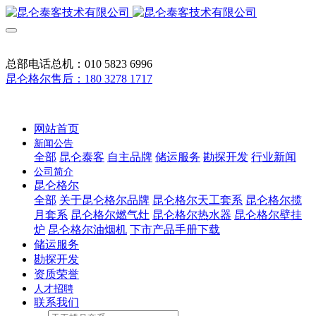
总部电话总机：010 5823 6996
昆仑格尔售后：180 3278 1717
网站首页
新闻公告
全部
昆仑泰客
自主品牌
储运服务
勘探开发
行业新闻
公司简介
昆仑格尔
全部
关于昆仑格尔品牌
昆仑格尔天工套系
昆仑格尔揽
月套系
昆仑格尔燃气灶
昆仑格尔热水器
昆仑格尔壁挂
炉
昆仑格尔油烟机
下市产品手册下载
储运服务
勘探开发
资质荣誉
人才招聘
联系我们