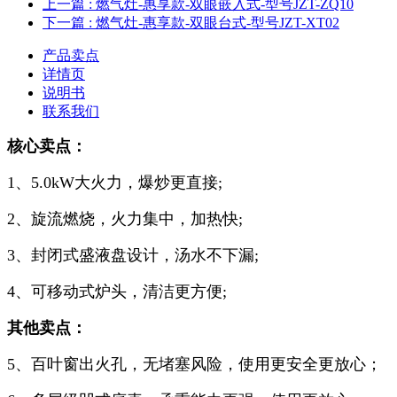
上一篇
: 燃气灶-惠享款-双眼嵌入式-型号JZT-ZQ10
下一篇
: 燃气灶-惠享款-双眼台式-型号JZT-XT02
产品卖点
详情页
说明书
联系我们
核心卖点：
1、5.0kW大火力，爆炒更直接;
2、旋流燃烧，火力集中，加热快;
3、封闭式盛液盘设计，汤水不下漏;
4、可移动式炉头，清洁更方便;
其他卖点：
5、百叶窗出火孔，无堵塞风险，使用更安全更放心；