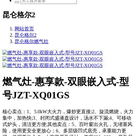
昆仑格尔2
网站首页
昆仑格尔2
昆仑格尔燃气灶
燃气灶-惠享款-双眼嵌入式-型
号JZT-XQ01GS
核心卖点：1、5.0kW大火力，爆炒更直接;2、旋流燃烧，火力
集中，加热快;3、封闭式盛液盘设计，汤水不下漏;4、可移动
式炉头，清洁更方便;其他卖点：5、百叶窗出火孔，无堵塞风
险，使用更安全更放心；6、多层级凹式底壳，承重能力更