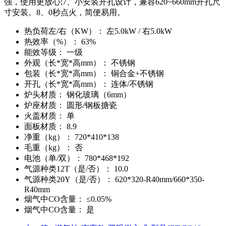
强，使用更放心;7、小安装开孔设计，兼容620~660mm开孔尺
寸安装。8、0秒点火，简便易用。
热负荷左/右（KW）：
左5.0kW / 右5.0kW
热效率（%）：
63%
能效等级：
一级
外观（长*宽*高mm）：
不锈钢
包装（长*宽*高mm）：
铜合金+不锈钢
开孔（长*宽*高mm）：
连体/不锈钢
炉头材质：
钢化玻璃（6mm）
炉座材质：
圆形/钢板搪瓷
火盖材质：
单
面板材质：
8.9
净重（kg）：
720*410*138
毛重（kg）：
否
电池（单/双）：
780*468*192
气源种类12T（是/否）：
10.0
气源种类20Y（是/否）：
620*320-R40mm/660*350-
R40mm
烟气中CO含量：
≤0.05%
烟气中CO含量：
是