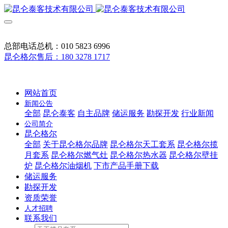
总部电话总机：010 5823 6996
昆仑格尔售后：180 3278 1717
网站首页
新闻公告
全部
昆仑泰客
自主品牌
储运服务
勘探开发
行业新闻
公司简介
昆仑格尔
全部
关于昆仑格尔品牌
昆仑格尔天工套系
昆仑格尔揽
月套系
昆仑格尔燃气灶
昆仑格尔热水器
昆仑格尔壁挂
炉
昆仑格尔油烟机
下市产品手册下载
储运服务
勘探开发
资质荣誉
人才招聘
联系我们