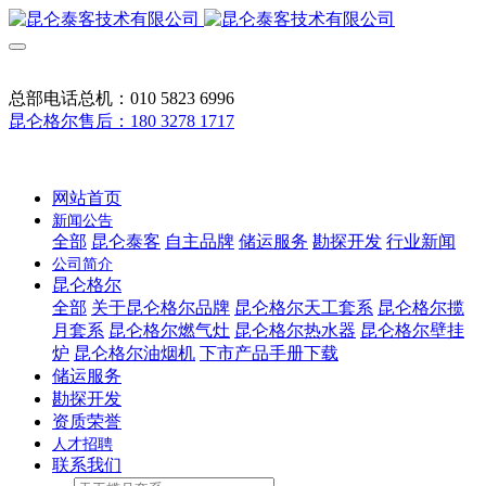
总部电话总机：010 5823 6996
昆仑格尔售后：180 3278 1717
网站首页
新闻公告
全部
昆仑泰客
自主品牌
储运服务
勘探开发
行业新闻
公司简介
昆仑格尔
全部
关于昆仑格尔品牌
昆仑格尔天工套系
昆仑格尔揽
月套系
昆仑格尔燃气灶
昆仑格尔热水器
昆仑格尔壁挂
炉
昆仑格尔油烟机
下市产品手册下载
储运服务
勘探开发
资质荣誉
人才招聘
联系我们