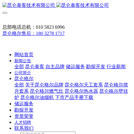
总部电话总机：010 5823 6996
昆仑格尔售后：180 3278 1717
网站首页
新闻公告
全部
昆仑泰客
自主品牌
储运服务
勘探开发
行业新闻
公司简介
昆仑格尔
全部
关于昆仑格尔品牌
昆仑格尔天工套系
昆仑格尔揽
月套系
昆仑格尔燃气灶
昆仑格尔热水器
昆仑格尔壁挂
炉
昆仑格尔油烟机
下市产品手册下载
储运服务
勘探开发
资质荣誉
人才招聘
联系我们