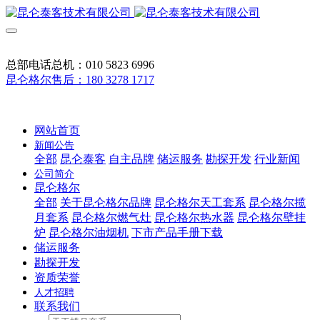
总部电话总机：010 5823 6996
昆仑格尔售后：180 3278 1717
网站首页
新闻公告
全部
昆仑泰客
自主品牌
储运服务
勘探开发
行业新闻
公司简介
昆仑格尔
全部
关于昆仑格尔品牌
昆仑格尔天工套系
昆仑格尔揽
月套系
昆仑格尔燃气灶
昆仑格尔热水器
昆仑格尔壁挂
炉
昆仑格尔油烟机
下市产品手册下载
储运服务
勘探开发
资质荣誉
人才招聘
联系我们