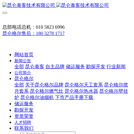
总部电话总机：010 5823 6996
昆仑格尔售后：180 3278 1717
网站首页
新闻公告
全部
昆仑泰客
自主品牌
储运服务
勘探开发
行业新闻
公司简介
昆仑格尔
全部
关于昆仑格尔品牌
昆仑格尔天工套系
昆仑格尔揽
月套系
昆仑格尔燃气灶
昆仑格尔热水器
昆仑格尔壁挂
炉
昆仑格尔油烟机
下市产品手册下载
储运服务
勘探开发
资质荣誉
人才招聘
联系我们