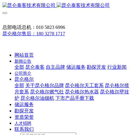
总部电话总机：010 5823 6996
昆仑格尔售后：180 3278 1717
网站首页
新闻公告
全部
昆仑泰客
自主品牌
储运服务
勘探开发
行业新闻
公司简介
昆仑格尔
全部
关于昆仑格尔品牌
昆仑格尔天工套系
昆仑格尔揽
月套系
昆仑格尔燃气灶
昆仑格尔热水器
昆仑格尔壁挂
炉
昆仑格尔油烟机
下市产品手册下载
储运服务
勘探开发
资质荣誉
人才招聘
联系我们