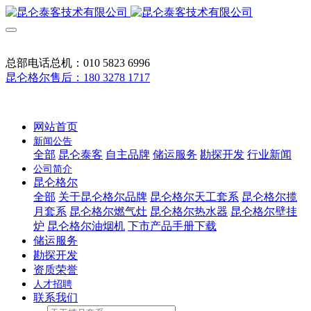
总部电话总机：010 5823 6996
昆仑格尔售后：180 3278 1717
网站首页
新闻公告
全部
昆仑泰客
自主品牌
储运服务
勘探开发
行业新闻
公司简介
昆仑格尔
全部
关于昆仑格尔品牌
昆仑格尔天工套系
昆仑格尔揽
月套系
昆仑格尔燃气灶
昆仑格尔热水器
昆仑格尔壁挂
炉
昆仑格尔油烟机
下市产品手册下载
储运服务
勘探开发
资质荣誉
人才招聘
联系我们