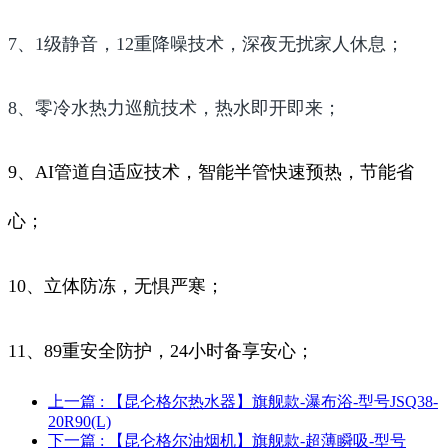
7、1级静音，12重降噪技术，深夜无扰家人休息；
8、零冷水热力巡航技术，热水即开即来；
9、AI管道自适应技术，智能半管快速预热，节能省
心；
10、立体防冻，无惧严寒；
11、89重安全防护，24小时备享安心；
上一篇
: 【昆仑格尔热水器】旗舰款-瀑布浴-型号JSQ38-
20R90(L)
下一篇
: 【昆仑格尔油烟机】旗舰款-超薄瞬吸-型号