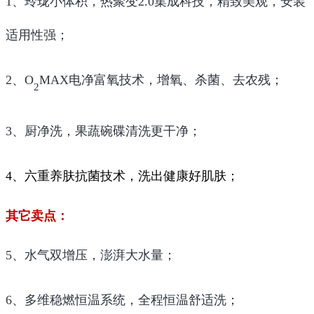
1、玲珑小体积，热聚变2.0集成科技，精致美观，安装
适用性强；
2、O
MAX电净富氧技术，增氧、杀菌、去农残；
2
3、厨净洗，果蔬碗碟清洗更干净；
4、六重养肤抗菌技术，洗出健康好肌肤；
其它卖点：
5、水气双增压，澎湃大水量；
6、多维稳燃恒温系统，全程恒温舒适洗；