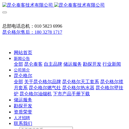
总部电话总机：010 5823 6996
昆仑格尔售后：180 3278 1717
网站首页
新闻公告
全部
昆仑泰客
自主品牌
储运服务
勘探开发
行业新闻
公司简介
昆仑格尔
全部
关于昆仑格尔品牌
昆仑格尔天工套系
昆仑格尔揽
月套系
昆仑格尔燃气灶
昆仑格尔热水器
昆仑格尔壁挂
炉
昆仑格尔油烟机
下市产品手册下载
储运服务
勘探开发
资质荣誉
人才招聘
联系我们