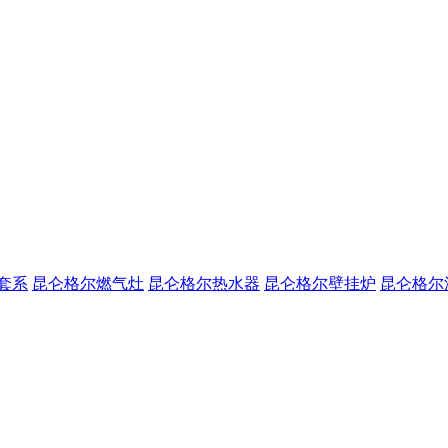
套系
昆仑格尔燃气灶
昆仑格尔热水器
昆仑格尔壁挂炉
昆仑格尔