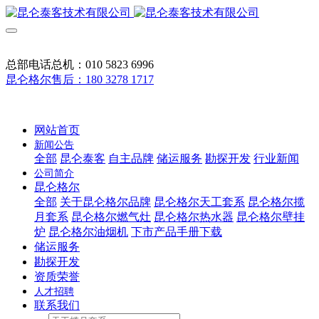
总部电话总机：010 5823 6996
昆仑格尔售后：180 3278 1717
网站首页
新闻公告
全部
昆仑泰客
自主品牌
储运服务
勘探开发
行业新闻
公司简介
昆仑格尔
全部
关于昆仑格尔品牌
昆仑格尔天工套系
昆仑格尔揽
月套系
昆仑格尔燃气灶
昆仑格尔热水器
昆仑格尔壁挂
炉
昆仑格尔油烟机
下市产品手册下载
储运服务
勘探开发
资质荣誉
人才招聘
联系我们