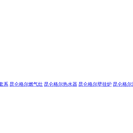
套系
昆仑格尔燃气灶
昆仑格尔热水器
昆仑格尔壁挂炉
昆仑格尔