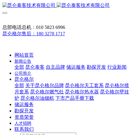
总部电话总机：010 5823 6996
昆仑格尔售后：180 3278 1717
网站首页
新闻公告
全部
昆仑泰客
自主品牌
储运服务
勘探开发
行业新闻
公司简介
昆仑格尔
全部
关于昆仑格尔品牌
昆仑格尔天工套系
昆仑格尔揽
月套系
昆仑格尔燃气灶
昆仑格尔热水器
昆仑格尔壁挂
炉
昆仑格尔油烟机
下市产品手册下载
储运服务
勘探开发
资质荣誉
人才招聘
联系我们