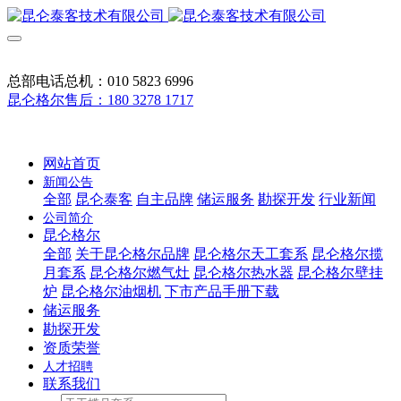
总部电话总机：010 5823 6996
昆仑格尔售后：180 3278 1717
网站首页
新闻公告
全部
昆仑泰客
自主品牌
储运服务
勘探开发
行业新闻
公司简介
昆仑格尔
全部
关于昆仑格尔品牌
昆仑格尔天工套系
昆仑格尔揽
月套系
昆仑格尔燃气灶
昆仑格尔热水器
昆仑格尔壁挂
炉
昆仑格尔油烟机
下市产品手册下载
储运服务
勘探开发
资质荣誉
人才招聘
联系我们