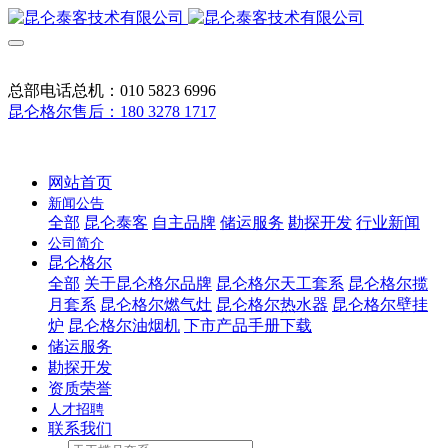
总部电话总机：010 5823 6996
昆仑格尔售后：180 3278 1717
网站首页
新闻公告
全部
昆仑泰客
自主品牌
储运服务
勘探开发
行业新闻
公司简介
昆仑格尔
全部
关于昆仑格尔品牌
昆仑格尔天工套系
昆仑格尔揽
月套系
昆仑格尔燃气灶
昆仑格尔热水器
昆仑格尔壁挂
炉
昆仑格尔油烟机
下市产品手册下载
储运服务
勘探开发
资质荣誉
人才招聘
联系我们