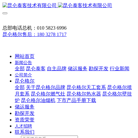
总部电话总机：010 5823 6996
昆仑格尔售后：180 3278 1717
网站首页
新闻公告
全部
昆仑泰客
自主品牌
储运服务
勘探开发
行业新闻
公司简介
昆仑格尔
全部
关于昆仑格尔品牌
昆仑格尔天工套系
昆仑格尔揽
月套系
昆仑格尔燃气灶
昆仑格尔热水器
昆仑格尔壁挂
炉
昆仑格尔油烟机
下市产品手册下载
储运服务
勘探开发
资质荣誉
人才招聘
联系我们