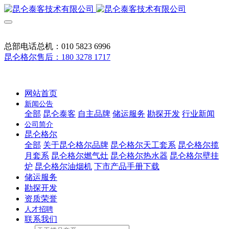
总部电话总机：010 5823 6996
昆仑格尔售后：180 3278 1717
网站首页
新闻公告
全部
昆仑泰客
自主品牌
储运服务
勘探开发
行业新闻
公司简介
昆仑格尔
全部
关于昆仑格尔品牌
昆仑格尔天工套系
昆仑格尔揽
月套系
昆仑格尔燃气灶
昆仑格尔热水器
昆仑格尔壁挂
炉
昆仑格尔油烟机
下市产品手册下载
储运服务
勘探开发
资质荣誉
人才招聘
联系我们