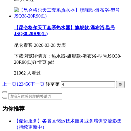
【昆仑格尔天工套系热水器】旗舰款-瀑布浴-型号
JSQ38-20R90(L)
昆仑泰客
2026-03-28 发表
下载浏览详情页：热水器-旗舰款-瀑布浴-型号JSQ38-
20R90(L)详情页.pdf
21962 人看过
上一页
1
2
3
4
5
6
下一页
转至第
为你推荐
【储运服务】各省区储运技术服务业务培训交流影集
（持续更新中）