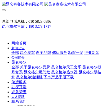
总部电话总机：010 5823 6996
昆仑格尔售后：180 3278 1717
网站首页
新闻公告
全部
昆仑泰客
自主品牌
储运服务
勘探开发
行业新闻
公司简介
昆仑格尔
全部
关于昆仑格尔品牌
昆仑格尔天工套系
昆仑格尔揽
月套系
昆仑格尔燃气灶
昆仑格尔热水器
昆仑格尔壁挂
炉
昆仑格尔油烟机
下市产品手册下载
储运服务
勘探开发
资质荣誉
人才招聘
联系我们