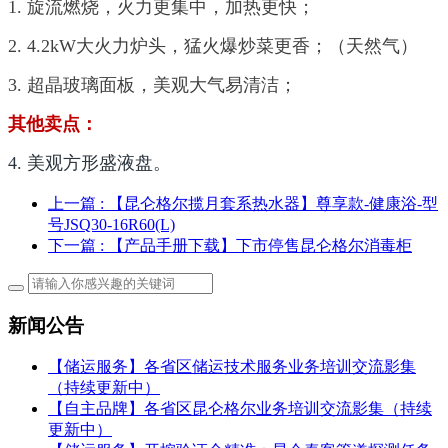
1. 旋流燃烧，火力更集中，加热更快；
2. 4.2kW大火力炉头，猛火爆炒菜更香；（天然气）
3. 超晶玻璃面板，美观大气易清洁；
其他卖点：
4. 美观方形盛液盘。
上一篇
: 【昆仑格尔揽月套系热水器】尊享款-健康浴-型
号JSQ30-16R60(L)
下一篇
: 【产品手册下载】下市停售昆仑格尔消毒柜
新闻公告
【储运服务】各省区储运技术服务业务培训交流影集
（持续更新中）
【自主品牌】各省区昆仑格尔业务培训交流影集（持续
更新中）