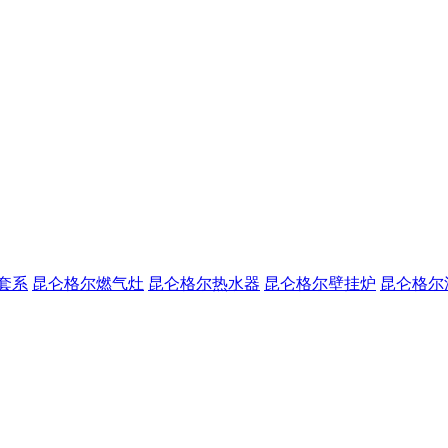
套系
昆仑格尔燃气灶
昆仑格尔热水器
昆仑格尔壁挂炉
昆仑格尔