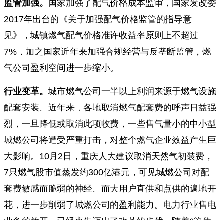
监管加强。
国家加强了配气价格成本监审，国家发改委
2017
年出台的《关于加强配气价格监管的指导意
见》，城镇燃气配气价格准许收益率原则上不超过
7%
，加之国家近年来加强合规经营与反垄断监管，燃
气公司盈利空间进一步缩小。
行业变革。
城市燃气公司一半以上利润来源于燃气设施
配套安装。近年来，各地取消燃气配套费的呼声日益强
烈，一旦降低或取消此项收费，一些售气量小的中小型
城燃公司将遭受严重打击，对整个燃气企业效益产生巨
大影响。
10
月
2
日，重庆人大建议取消天然气初装费，
7
只燃气股市值蒸发约
300
亿港元，可见城燃公司对配
套费敏感而脆弱的神经。而大用户直供和点供的遍地开
花，进一步削弱了城燃公司的盈利能力。电力行业售电