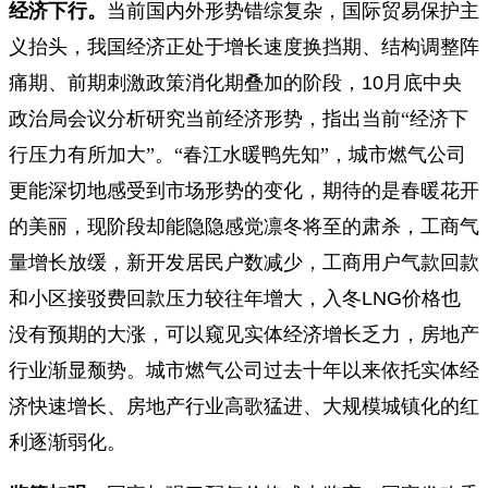
经济下行。
当前国内外形势错综复杂，国际贸易保护主
义抬头，我国经济正处于增长速度换挡期、结构调整阵
痛期、前期刺激政策消化期叠加的阶段，
10
月底中央
政治局会议分析研究当前经济形势，指出当前“经济下
行压力有所加大”。“春江水暖鸭先知”，城市燃气公司
更能深切地感受到市场形势的变化，期待的是春暖花开
的美丽，现阶段却能隐隐感觉凛冬将至的肃杀，工商气
量增长放缓，新开发居民户数减少，工商用户气款回款
和小区接驳费回款压力较往年增大，入冬
LNG
价格也
没有预期的大涨，可以窥见实体经济增长乏力，房地产
行业渐显颓势。城市燃气公司过去十年以来依托实体经
济快速增长、房地产行业高歌猛进、大规模城镇化的红
利逐渐弱化。