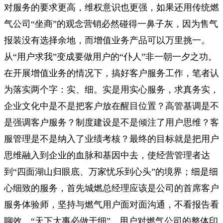
对服务的要求更高，维权意识也更强，如果还用传统燃
气公司“坐商”的观念营销必然碰得一鼻子灰，因为售气
报装没有选择余地，而增值业务产品可以万里挑一。
从“用户求我”变成要做用户的“仆人”非一朝一夕之功。
在开展增值业务的情况下，搞好客户服务工作，笔者认
为落实两个字：实、细。实是用实心服务，求真务实，
企业文化中是不是把客户放在醒目位置？高管基调是不
是强调客户服务？制度建设是不是倾注了用户思维？客
服管理是不是纳入了业绩考核？最终的目标就是把用户
思维融入到企业的血脉和基因中去，使经营管理者达
到“四面湖山归眼底、万家忧乐到心头”的境界；细是细
心细致的服务，首先城燃总经理应该是公司的首席客户
服务体验师，坚持与燃气用户面对面沟通，不看报告看
聊效。“天下大事必做于细”，用户对燃气公司的整体印