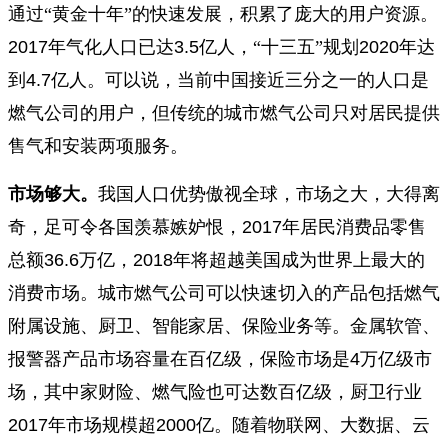
通过“黄金十年”的快速发展，积累了庞大的用户资源。
2017
年气化人口已达
3.5
亿人，“十三五”规划
2020
年达
到
4.7
亿人。可以说，当前中国接近三分之一的人口是
燃气公司的用户，但传统的城市燃气公司只对居民提供
售气和安装两项服务。
市场够大。
我国人口优势傲视全球，市场之大，大得离
奇，足可令各国羡慕嫉妒恨，
2017
年居民消费品零售
总额
36.6
万亿，
2018
年将超越美国成为世界上最大的
消费市场。城市燃气公司可以快速切入的产品包括燃气
附属设施、厨卫、智能家居、保险业务等。金属软管、
报警器产品市场容量在百亿级，保险市场是
4
万亿级市
场，其中家财险、燃气险也可达数百亿级，厨卫行业
2017
年市场规模超
2000
亿。随着物联网、大数据、云