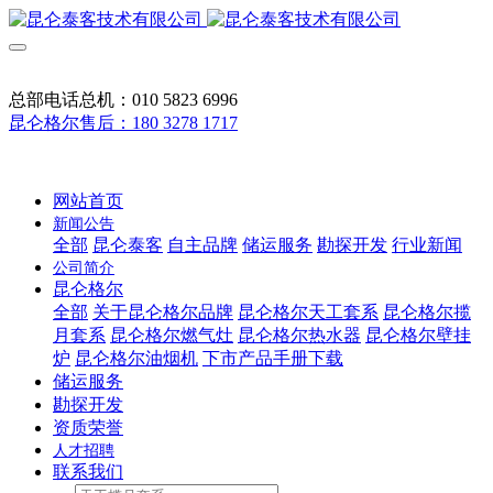
总部电话总机：010 5823 6996
昆仑格尔售后：180 3278 1717
网站首页
新闻公告
全部
昆仑泰客
自主品牌
储运服务
勘探开发
行业新闻
公司简介
昆仑格尔
全部
关于昆仑格尔品牌
昆仑格尔天工套系
昆仑格尔揽
月套系
昆仑格尔燃气灶
昆仑格尔热水器
昆仑格尔壁挂
炉
昆仑格尔油烟机
下市产品手册下载
储运服务
勘探开发
资质荣誉
人才招聘
联系我们