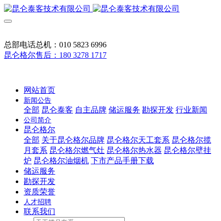
总部电话总机：010 5823 6996
昆仑格尔售后：180 3278 1717
网站首页
新闻公告
全部
昆仑泰客
自主品牌
储运服务
勘探开发
行业新闻
公司简介
昆仑格尔
全部
关于昆仑格尔品牌
昆仑格尔天工套系
昆仑格尔揽
月套系
昆仑格尔燃气灶
昆仑格尔热水器
昆仑格尔壁挂
炉
昆仑格尔油烟机
下市产品手册下载
储运服务
勘探开发
资质荣誉
人才招聘
联系我们