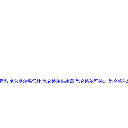
套系
昆仑格尔燃气灶
昆仑格尔热水器
昆仑格尔壁挂炉
昆仑格尔