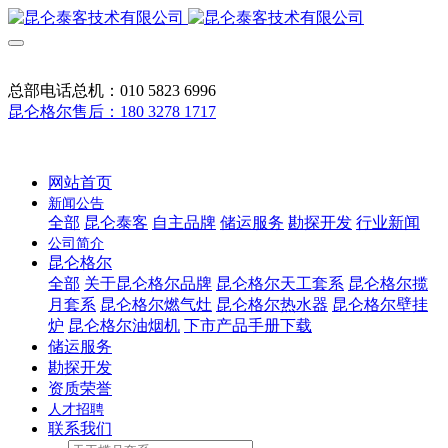
总部电话总机：010 5823 6996
昆仑格尔售后：180 3278 1717
网站首页
新闻公告
全部
昆仑泰客
自主品牌
储运服务
勘探开发
行业新闻
公司简介
昆仑格尔
全部
关于昆仑格尔品牌
昆仑格尔天工套系
昆仑格尔揽
月套系
昆仑格尔燃气灶
昆仑格尔热水器
昆仑格尔壁挂
炉
昆仑格尔油烟机
下市产品手册下载
储运服务
勘探开发
资质荣誉
人才招聘
联系我们