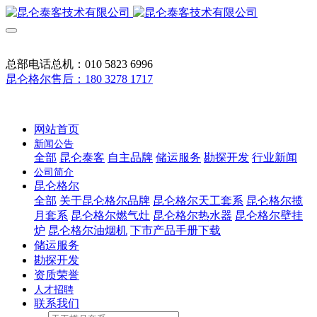
总部电话总机：010 5823 6996
昆仑格尔售后：180 3278 1717
网站首页
新闻公告
全部
昆仑泰客
自主品牌
储运服务
勘探开发
行业新闻
公司简介
昆仑格尔
全部
关于昆仑格尔品牌
昆仑格尔天工套系
昆仑格尔揽
月套系
昆仑格尔燃气灶
昆仑格尔热水器
昆仑格尔壁挂
炉
昆仑格尔油烟机
下市产品手册下载
储运服务
勘探开发
资质荣誉
人才招聘
联系我们