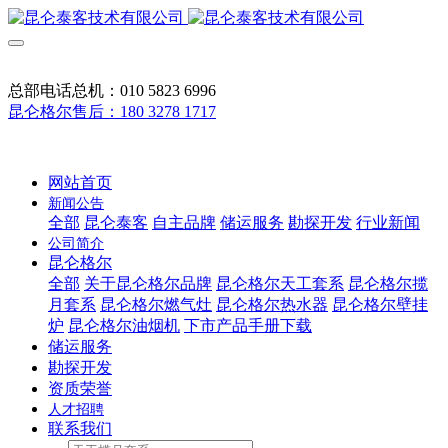
总部电话总机：010 5823 6996
昆仑格尔售后：180 3278 1717
网站首页
新闻公告
全部
昆仑泰客
自主品牌
储运服务
勘探开发
行业新闻
公司简介
昆仑格尔
全部
关于昆仑格尔品牌
昆仑格尔天工套系
昆仑格尔揽
月套系
昆仑格尔燃气灶
昆仑格尔热水器
昆仑格尔壁挂
炉
昆仑格尔油烟机
下市产品手册下载
储运服务
勘探开发
资质荣誉
人才招聘
联系我们