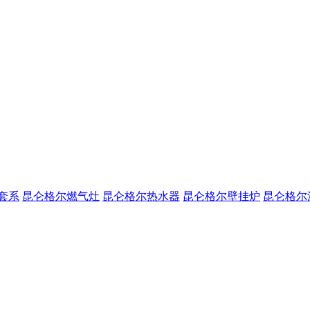
套系
昆仑格尔燃气灶
昆仑格尔热水器
昆仑格尔壁挂炉
昆仑格尔