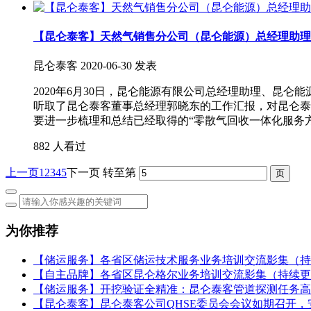
【昆仑泰客】天然气销售分公司（昆仑能源）总经理助理
昆仑泰客
2020-06-30 发表
2020年6月30日，昆仑能源有限公司总经理助理、昆
听取了昆仑泰客董事总经理郭晓东的工作汇报，对昆仑泰
要进一步梳理和总结已经取得的“零散气回收一体化服务方
882 人看过
上一页
1
2
3
4
5
下一页
转至第
为你推荐
【储运服务】各省区储运技术服务业务培训交流影集（持
【自主品牌】各省区昆仑格尔业务培训交流影集（持续更
【储运服务】开挖验证全精准：昆仑泰客管道探测任务高
【昆仑泰客】昆仑泰客公司QHSE委员会会议如期召开