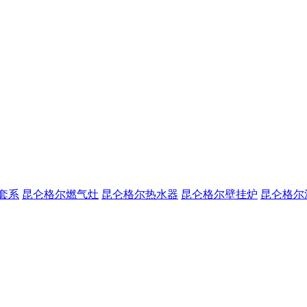
套系
昆仑格尔燃气灶
昆仑格尔热水器
昆仑格尔壁挂炉
昆仑格尔